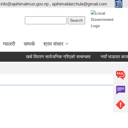
info@apihimalmun.gov.np , apihimaldarchula@gmail.com
Search form
Search
ग्यालरी
सम्पर्क
श्रम संसार
खर्च विवरण सार्वजनिक गरिएको सम्बन्धमा
नयाँ भाडादर कायम गर