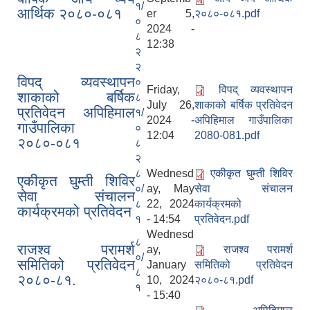
१/
आर्थिक २०८०-०८१
er 5,
२०८०-०८१.pdf
०
2024 -
८
12:38
२
२
विपद् व्यवस्थापन
०
Friday,
विपद् व्यवस्थापन
शाकाको बर्षिक
८
July 26,
शाकाको बर्षिक प्रतिवेदन
प्रतिवेदन अपिहिमाल
१/
2024 -
अपिहिमाल गाउँपालिका
गाउँपालिका
०
12:04
2080-081.pdf
२०८०-०८१
८
२
८
Wednesd
एकीकृत घुम्ती शिविर
एकीकृत घुम्ती शिविर
०/
ay, May
सेवा संचालन
सेवा संचालन
८
22, 2024
कार्यक्रमको
कार्यक्रमको प्रतिवेदन
१
- 14:54
प्रतिवेदन.pdf
Wednesd
८
राजश्व परामर्श
ay,
राजश्व परामर्श
०/
समितिको प्रतिवेदन
January
समितिको प्रतिवेदन
८
२०८०-८१.
10, 2024
२०८०-८१.pdf
१
- 15:40