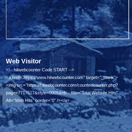
Web Visitor
<!-- hitwebcounter Code START -->
<a href="
https://www.hitwebcounter.com"
target="_blank">
<img src="
https://hitwebcounter.com/counter/counter.php?
page=7717517&style=0005&nb...
title="Total Website Hits"
Alt="Web Hits" border="0" /></a>