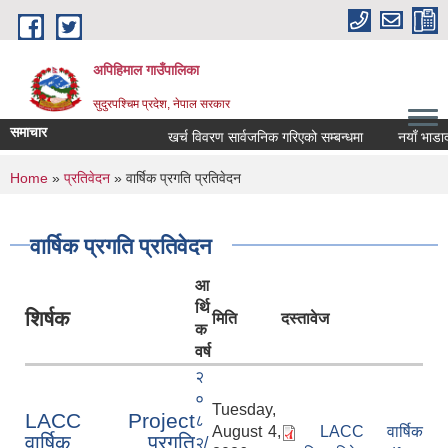
Skip to main content
अपिहिमाल गाउँपालिका
सुदुरपश्चिम प्रदेश, नेपाल सरकार
समाचार
खर्च विवरण सार्वजनिक गरिएको सम्बन्धमा
नयाँ भाडादर 
You are here
Home
»
प्रतिवेदन
» वार्षिक प्रगति प्रतिवेदन
वार्षिक प्रगति प्रतिवेदन
आ
र्थि
शिर्षक
मिति
दस्तावेज
क
वर्ष
२
०
Tuesday,
LACC Project
८
August 4,
LACC वार्षिक
वार्षिक प्रगति
२/