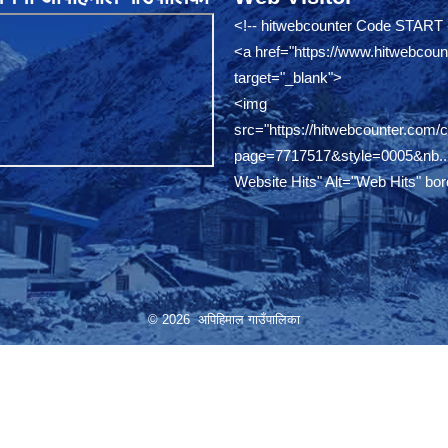
<!-- hitwebcounter Code START 
<a href="
https://www.hitwebcoun
target="_blank">
<img
src="
https://hitwebcounter.com/
page=7717517&style=0005&nb..
Website Hits" Alt="Web Hits" bor
© 2026 अपिहिमाल गाउँपालिका