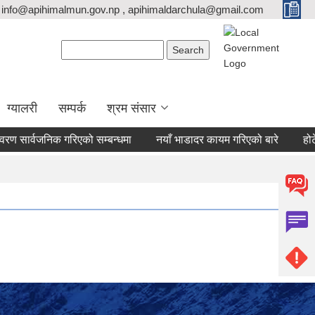
info@apihimalmun.gov.np , apihimaldarchula@gmail.com
Search form
Search
ग्यालरी
सम्पर्क
श्रम संसार
ण सार्वजनिक गरिएको सम्बन्धमा
नयाँ भाडादर कायम गरिएको बारे
होटेल