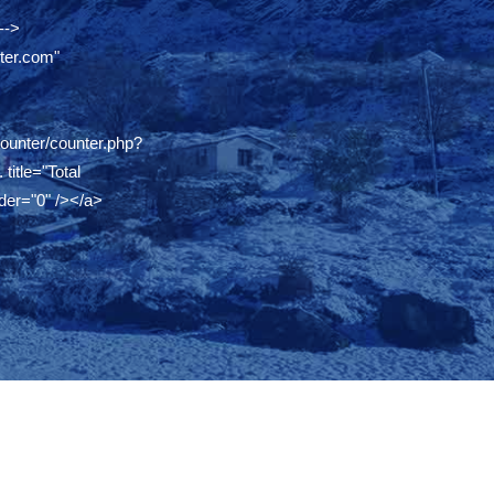
-->
ter.com"
counter/counter.php?
.
title="Total
der="0" /></a>