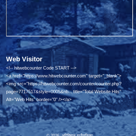
Web Visitor
<!-- hitwebcounter Code START -->
<a href="
https://www.hitwebcounter.com"
target="_blank">
<img src="
https://hitwebcounter.com/counter/counter.php?
page=7717517&style=0005&nb...
title="Total Website Hits"
Alt="Web Hits" border="0" /></a>
© 2026 अपिहिमाल गाउँपालिका