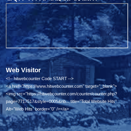
Web Visitor
<!-- hitwebcounter Code START -->
<a href="
https://www.hitwebcounter.com"
target="_blank">
<img src="
https://hitwebcounter.com/counter/counter.php?
page=7717517&style=0005&nb...
title="Total Website Hits"
Alt="Web Hits" border="0" /></a>