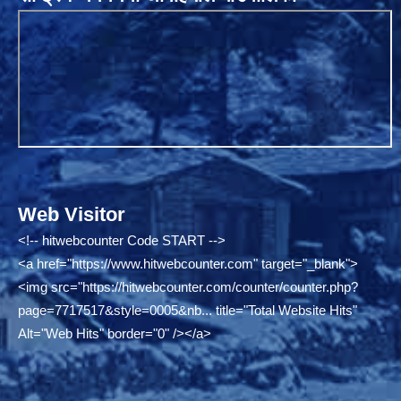
Web Visitor
<!-- hitwebcounter Code START -->
<a href="
https://www.hitwebcounter.com"
target="_blank">
<img src="
https://hitwebcounter.com/counter/counter.php?
page=7717517&style=0005&nb...
title="Total Website Hits"
Alt="Web Hits" border="0" /></a>