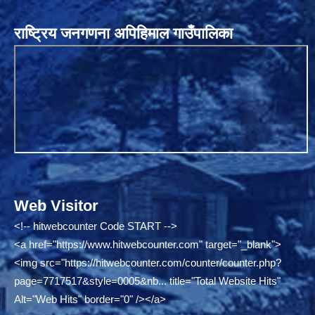
राष्ट्रिय जनगणना अपिहिमाल गाउँपालिका
Web Visitor
<!-- hitwebcounter Code START -->
<a href="
https://www.hitwebcounter.com"
target="_blank">
<img src="
https://hitwebcounter.com/counter/counter.php?
page=7717517&style=0005&nb...
title="Total Website Hits"
Alt="Web Hits" border="0" /></a>