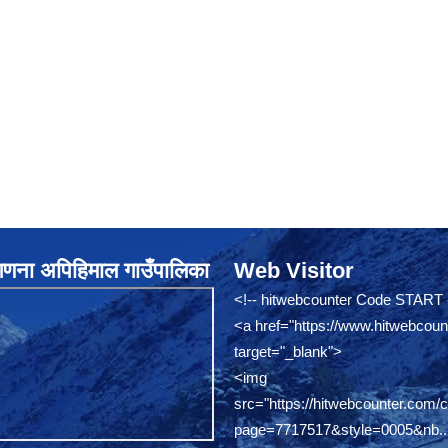
नगणना अपिहिमाल गाउँपालिका
Web Visitor
<!-- hitwebcounter Code START 
<a href="
https://www.hitwebcoun
target="_blank">
<img
src="
https://hitwebcounter.com/
page=7717517&style=0005&nb..