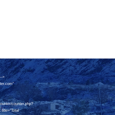
-->
ter.com"
counter/counter.php?
.
title="Total