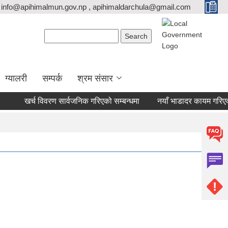
info@apihimalmun.gov.np , apihimaldarchula@gmail.com
Search form
Search
ग्यालरी
सम्पर्क
श्रम संसार
खर्च विवरण सार्वजनिक गरिएको सम्बन्धमा
नयाँ भाडादर कायम गरिएको ब