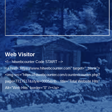
Web Visitor
<!-- hitwebcounter Code START -->
<a href="
https://www.hitwebcounter.com"
target="_blank">
<img src="
https://hitwebcounter.com/counter/counter.php?
page=7717517&style=0005&nb...
title="Total Website Hits"
Alt="Web Hits" border="0" /></a>