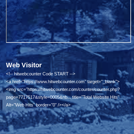
Web Visitor
<!-- hitwebcounter Code START -->
<a href="
https://www.hitwebcounter.com"
target="_blank">
<img src="
https://hitwebcounter.com/counter/counter.php?
page=7717517&style=0005&nb...
title="Total Website Hits"
Alt="Web Hits" border="0" /></a>