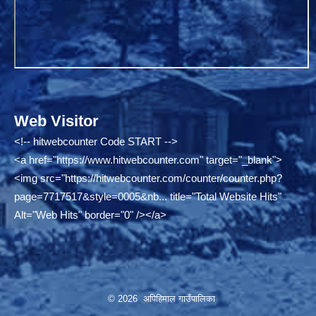
Web Visitor
<!-- hitwebcounter Code START -->
<a href="
https://www.hitwebcounter.com"
target="_blank">
<img src="
https://hitwebcounter.com/counter/counter.php?
page=7717517&style=0005&nb...
title="Total Website Hits"
Alt="Web Hits" border="0" /></a>
© 2026 अपिहिमाल गाउँपालिका