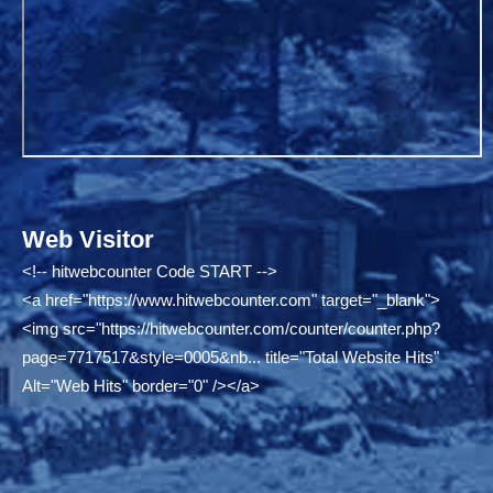
Web Visitor
<!-- hitwebcounter Code START -->
<a href="
https://www.hitwebcounter.com"
target="_blank">
<img src="
https://hitwebcounter.com/counter/counter.php?
page=7717517&style=0005&nb...
title="Total Website Hits"
Alt="Web Hits" border="0" /></a>