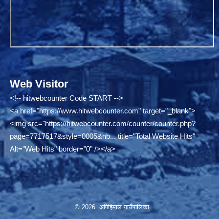
Web Visitor
<!-- hitwebcounter Code START -->
<a href="
https://www.hitwebcounter.com"
target="_blank">
<img src="
https://hitwebcounter.com/counter/counter.php?
page=7717517&style=0005&nb...
title="Total Website Hits"
Alt="Web Hits" border="0" /></a>
© 2026 अपिहिमाल गाउँपालिका