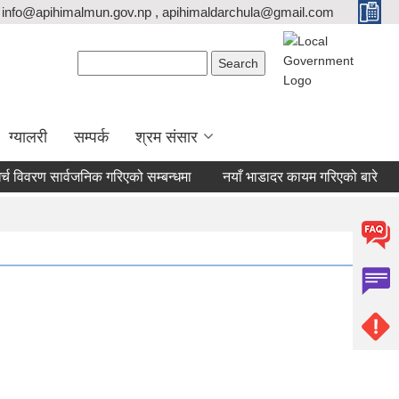
info@apihimalmun.gov.np , apihimaldarchula@gmail.com
Search form
Search
ग्यालरी
सम्पर्क
श्रम संसार
विवरण सार्वजनिक गरिएको सम्बन्धमा
नयाँ भाडादर कायम गरिएको बारे
हो