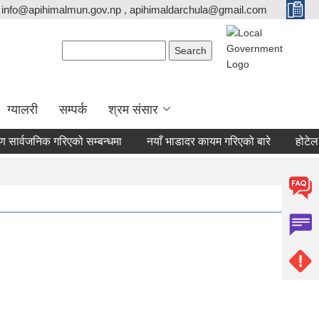
info@apihimalmun.gov.np , apihimaldarchula@gmail.com
Search form
Search
ग्यालरी
सम्पर्क
श्रम संसार
ार्वजनिक गरिएको सम्बन्धमा
नयाँ भाडादर कायम गरिएको बारे
होटेल होम