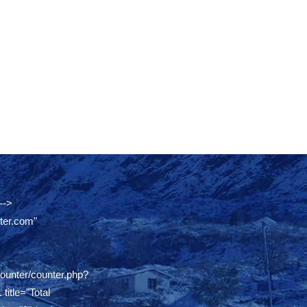
-->
ter.com"
counter/counter.php?
.
title="Total