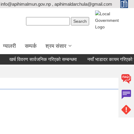
info@apihimalmun.gov.np , apihimaldarchula@gmail.com
Search form
Search
ग्यालरी
सम्पर्क
श्रम संसार
खर्च विवरण सार्वजनिक गरिएको सम्बन्धमा
नयाँ भाडादर कायम गरिएको बारे