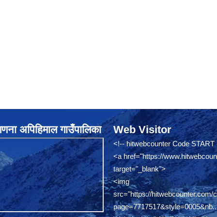
नगणना अपिहिमाल गाउँपालिका
Web Visitor
<!-- hitwebcounter Code START 
<a href="
https://www.hitwebcoun
target="_blank">
<img
src="
https://hitwebcounter.com/
page=7717517&style=0005&nb..