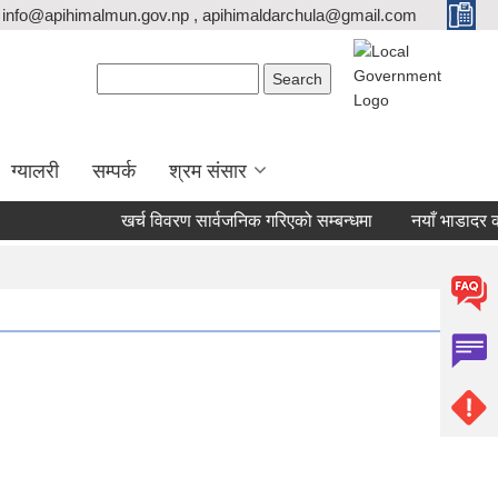
info@apihimalmun.gov.np , apihimaldarchula@gmail.com
Search form
Search
ग्यालरी
सम्पर्क
श्रम संसार
खर्च विवरण सार्वजनिक गरिएको सम्बन्धमा
नयाँ भाडादर कायम