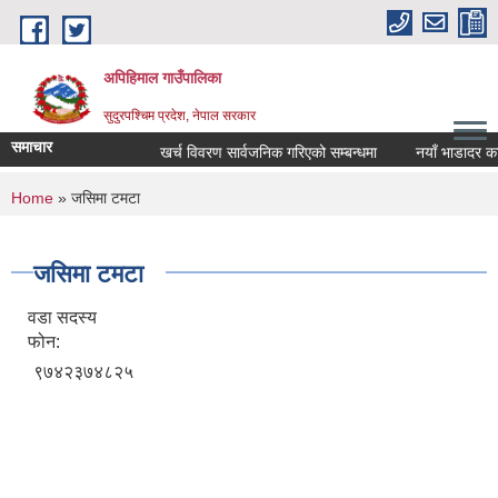
Skip to main content
अपिहिमाल गाउँपालिका
सुदुरपश्चिम प्रदेश, नेपाल सरकार
समाचार
खर्च विवरण सार्वजनिक गरिएको सम्बन्धमा
नयाँ भाडादर काय
You are here
Home
» जसिमा टमटा
जसिमा टमटा
वडा सदस्य
फोन:
९७४२३७४८२५