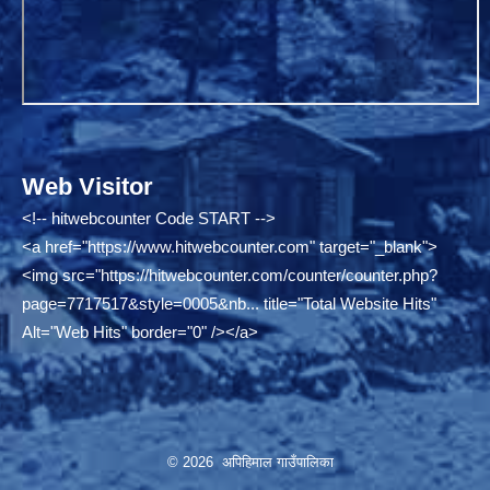
Web Visitor
<!-- hitwebcounter Code START -->
<a href="
https://www.hitwebcounter.com"
target="_blank">
<img src="
https://hitwebcounter.com/counter/counter.php?
page=7717517&style=0005&nb...
title="Total Website Hits"
Alt="Web Hits" border="0" /></a>
© 2026 अपिहिमाल गाउँपालिका