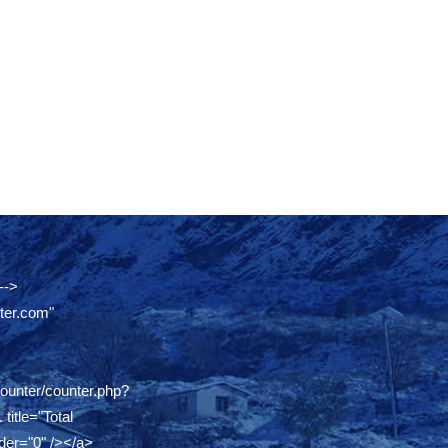
-->
ter.com"
counter/counter.php?
.
title="Total
der="0" /></a>