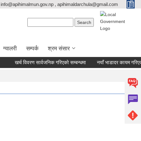
info@apihimalmun.gov.np , apihimaldarchula@gmail.com
Search form
Search
ग्यालरी
सम्पर्क
श्रम संसार
खर्च विवरण सार्वजनिक गरिएको सम्बन्धमा
नयाँ भाडादर कायम गरिएको ब