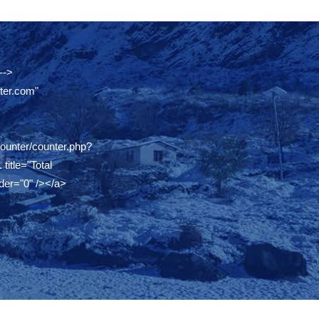
-->
ter.com"
counter/counter.php?
.
title="Total
der="0" /></a>