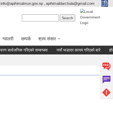
info@apihimalmun.gov.np , apihimaldarchula@gmail.com
Search form
Search
ग्यालरी
सम्पर्क
श्रम संसार
ण सार्वजनिक गरिएको सम्बन्धमा
नयाँ भाडादर कायम गरिएको बारे
होटेल