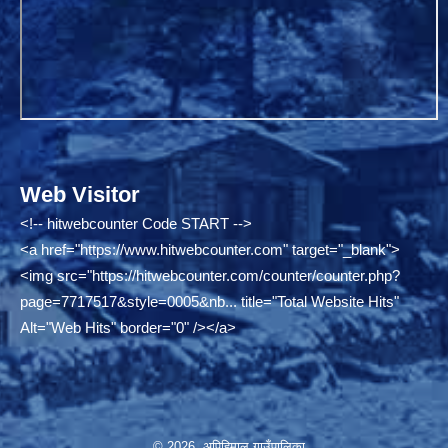
Web Visitor
<!-- hitwebcounter Code START -->
<a href="
https://www.hitwebcounter.com"
target="_blank">
<img src="
https://hitwebcounter.com/counter/counter.php?
page=7717517&style=0005&nb...
title="Total Website Hits"
Alt="Web Hits" border="0" /></a>
© 2026 अपिहिमाल गाउँपालिका