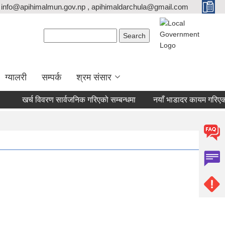
info@apihimalmun.gov.np , apihimaldarchula@gmail.com
Search form
Search
ग्यालरी
सम्पर्क
श्रम संसार
खर्च विवरण सार्वजनिक गरिएको सम्बन्धमा
नयाँ भाडादर कायम गरिएको बा