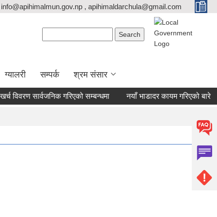
info@apihimalmun.gov.np , apihimaldarchula@gmail.com
Search form
Search
ग्यालरी
सम्पर्क
श्रम संसार
च विवरण सार्वजनिक गरिएको सम्बन्धमा
नयाँ भाडादर कायम गरिएको बारे