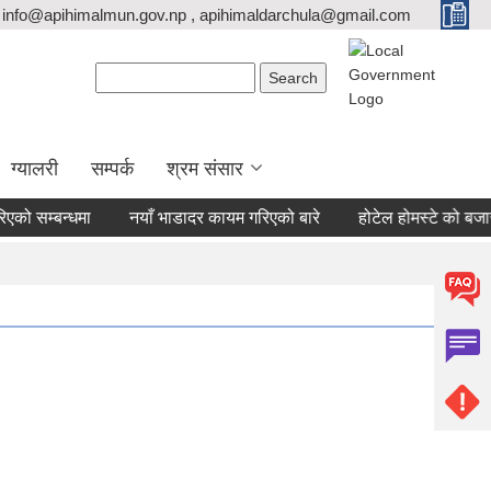
info@apihimalmun.gov.np , apihimaldarchula@gmail.com
Search form
Search
ग्यालरी
सम्पर्क
श्रम संसार
ो सम्बन्धमा
नयाँ भाडादर कायम गरिएको बारे
होटेल होमस्टे को बजार दर