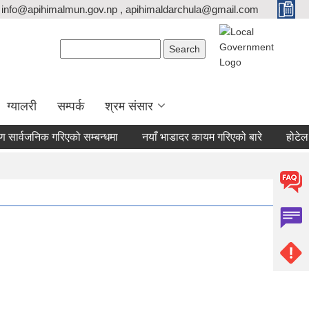
info@apihimalmun.gov.np , apihimaldarchula@gmail.com
Search form
Search
ग्यालरी
सम्पर्क
श्रम संसार
ार्वजनिक गरिएको सम्बन्धमा
नयाँ भाडादर कायम गरिएको बारे
होटेल होम