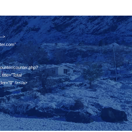
-->
ter.com"
counter/counter.php?
.
title="Total
der="0" /></a>