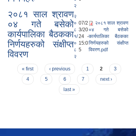
२
२०८१ साल श्रावण
२
०४ गते बसेको
०
07/2
२०८१ साल श्रावण
८
3/20
०४ गते बसेको
कार्यपालिका बैठकका
१/
24 -
कार्यपालिका बैठकका
निर्णयहरुको संक्षीप्त
०
15:0
निर्णयहरुको संक्षीप्त
८
5
विवरण.pdf
विवरण
२
Pages
« first
‹ previous
1
2
3
4
5
6
7
next ›
last »