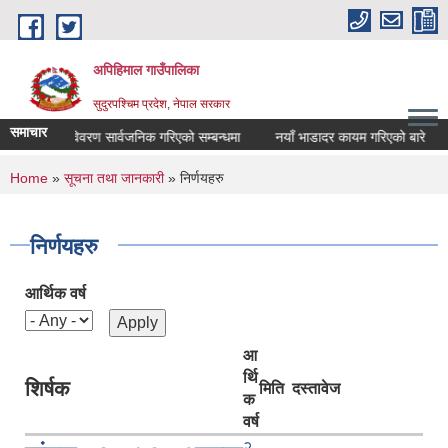
Skip to main content
अपिहिमाल गाउँपालिका
सुदुरपश्चिम प्रदेश, नेपाल सरकार
समाचार
खर्च विवरण सार्वजनिक गरिएको सम्बन्धमा
नयाँ भाडादर कायम गरिएको बारे
ह
You are here
Home
»
सूचना तथा जानकारी
» निर्णयहरु
निर्णयहरु
आर्थिक वर्ष
आ
र्थि
शिर्षक
मिति
दस्तावेज
क
वर्ष
२