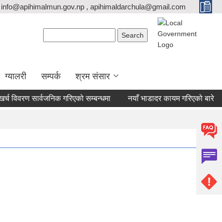
info@apihimalmun.gov.np , apihimaldarchula@gmail.com
Search form
Search
ग्यालरी
सम्पर्क
श्रम संसार
 विवरण सार्वजनिक गरिएको सम्बन्धमा
नयाँ भाडादर कायम गरिएको बारे
ह