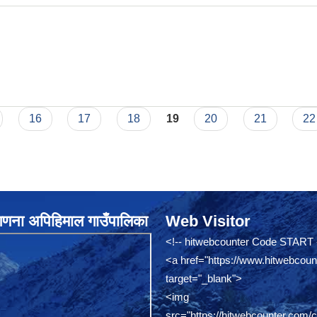
16
17
18
19
20
21
22
नगणना अपिहिमाल गाउँपालिका
Web Visitor
<!-- hitwebcounter Code START 
<a href="
https://www.hitwebcoun
target="_blank">
<img
src="
https://hitwebcounter.com/