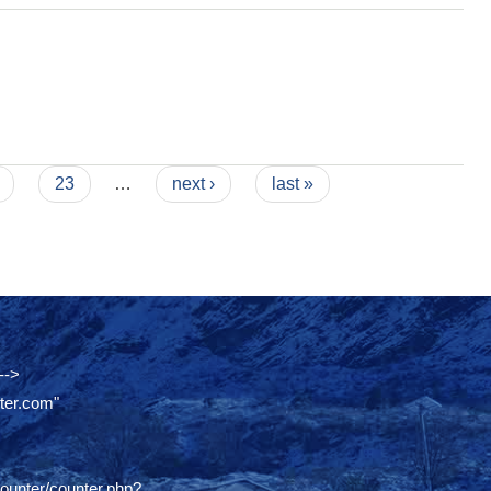
23
…
next ›
last »
-->
ter.com"
counter/counter.php?