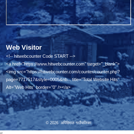
Web Visitor
<!-- hitwebcounter Code START -->
<a href="
https://www.hitwebcounter.com"
target="_blank">
<img src="
https://hitwebcounter.com/counter/counter.php?
page=7717517&style=0005&nb...
title="Total Website Hits"
Alt="Web Hits" border="0" /></a>
© 2026 अपिहिमाल गाउँपालिका
//