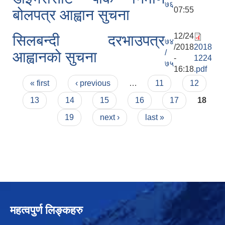
७६
07:55
बोलपत्र आह्वान सुचना
12/24
सिलबन्दी दरभाउपत्र
७४
/2018
2018
/
आह्वानको सुचना
-
1224
७५
16:18
.pdf
Pages
« first
‹ previous
…
11
12
13
14
15
16
17
18
19
next ›
last »
महत्वपुर्ण लिङ्कहरु