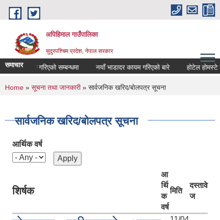
Skip to main content
अपिहिमाल गाउँपालिका
सुदुरपश्चिम प्रदेश, नेपाल सरकार
समाचार
ण सार्वजनिक गरिएको सम्बन्धमा
नयाँ भाडादर कायम गरिएको बारे
होटेल होमस्टे को
You are here
Home
»
सूचना तथा जानकारी
» सार्वजनिक खरिद/बोलपत्र सूचना
सार्वजनिक खरिद/बोलपत्र सूचना
आर्थिक वर्ष
आ
र्थि
दस्तावे
शिर्षक
मिति
क
ज
वर्ष
11/04