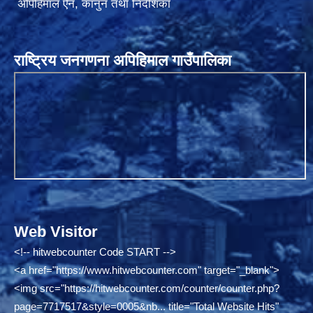
अपिहिमाल ऐन, कानुन तथा निर्देशिका
राष्ट्रिय जनगणना अपिहिमाल गाउँपालिका
Web Visitor
<!-- hitwebcounter Code START -->
<a href="
https://www.hitwebcounter.com"
target="_blank">
<img src="
https://hitwebcounter.com/counter/counter.php?
page=7717517&style=0005&nb...
title="Total Website Hits"