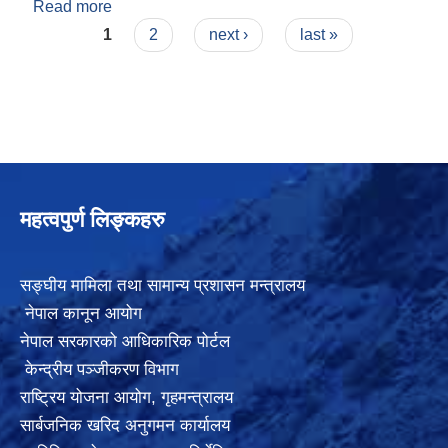
Read more
about लेखापरिक्षण प्रतिवेदन अपिहिमाल गाउँपालिका आ.ब.
Pages
२०८१-०८२
1
2
next ›
last »
महत्वपुर्ण लिङ्कहरु
सङ्घीय मामिला तथा सामान्य प्रशासन मन्त्रालय
नेपाल कानून आयोग
नेपाल सरकारको आधिकारिक पोर्टल
केन्द्रीय पञ्जीकरण विभाग
राष्ट्रिय योजना आयोग
,
गृहमन्त्रालय
सार्बजनिक खरिद अनुगमन कार्यालय