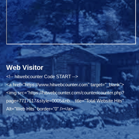
Web Visitor
<!-- hitwebcounter Code START -->
<a href="
https://www.hitwebcounter.com"
target="_blank">
<img src="
https://hitwebcounter.com/counter/counter.php?
page=7717517&style=0005&nb...
title="Total Website Hits"
Alt="Web Hits" border="0" /></a>