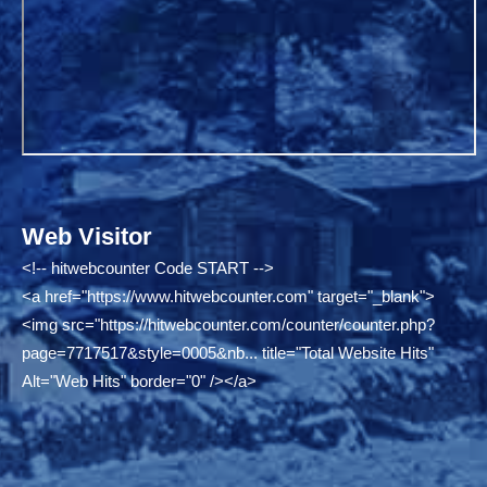
Web Visitor
<!-- hitwebcounter Code START -->
<a href="
https://www.hitwebcounter.com"
target="_blank">
<img src="
https://hitwebcounter.com/counter/counter.php?
page=7717517&style=0005&nb...
title="Total Website Hits"
Alt="Web Hits" border="0" /></a>