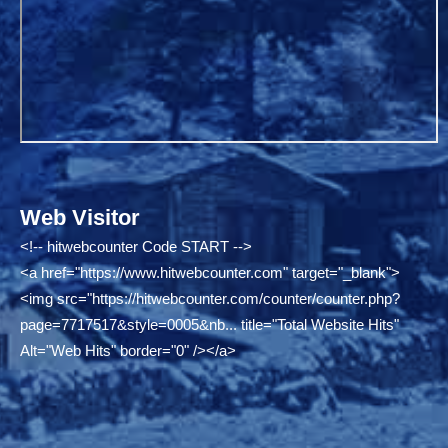
Web Visitor
<!-- hitwebcounter Code START -->
<a href="
https://www.hitwebcounter.com"
target="_blank">
<img src="
https://hitwebcounter.com/counter/counter.php?
page=7717517&style=0005&nb...
title="Total Website Hits"
Alt="Web Hits" border="0" /></a>