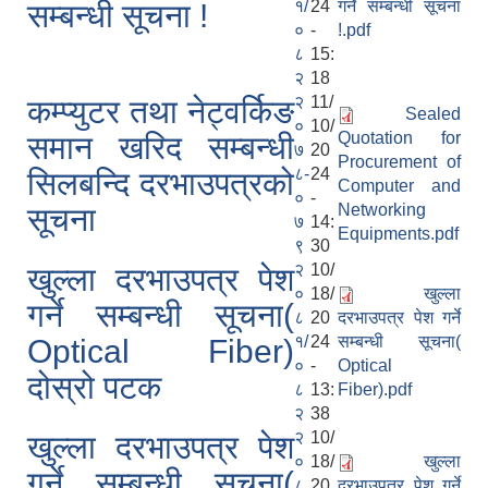
१/
24
गर्ने सम्बन्धी सूचना
सम्बन्धी सूचना !
०
-
!.pdf
८
15:
२
18
२
11/
कम्प्युटर तथा नेट्वर्किङ
Sealed
०
10/
Quotation for
समान खरिद सम्बन्धी
७
20
Procurement of
८-
24
सिलबन्दि दरभाउपत्रको
Computer and
०
-
Networking
सूचना
७
14:
Equipments.pdf
९
30
२
10/
खुल्ला दरभाउपत्र पेश
०
18/
खुल्ला
गर्ने सम्बन्धी सूचना(
८
20
दरभाउपत्र पेश गर्ने
१/
24
सम्बन्धी सूचना(
Optical Fiber)
०
-
Optical
दोस्रो पटक
८
13:
Fiber).pdf
२
38
२
10/
खुल्ला दरभाउपत्र पेश
०
18/
खुल्ला
गर्ने सम्बन्धी सूचना(
८
20
दरभाउपत्र पेश गर्ने