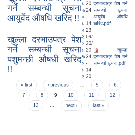
८
20
दरभाउपत्र पेश गर्ने
गर्ने सम्बन्धी सूचना
१/
24
सम्बन्धी सूचना
आयुर्वेद औषधि खरिद !!
०
-
आयुर्वेद औषधि
८
14:
खरिद.pdf
२
23
२
09/
खुल्ला दरभाउपत्र पेश
०
20/
गर्ने सम्बन्धी सूचना
८
20
खुल्ला
१/
24
दरभाउपत्र पेश गर्ने
पशुमन्छी औषधी खरिद
०
-
सम्बन्धी सूचना.pdf
!!
८
14:
२
20
Pages
« first
‹ previous
…
5
6
7
8
9
10
11
12
13
…
next ›
last »