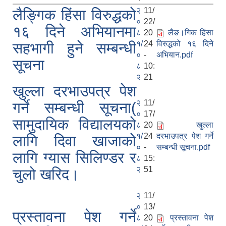
२
11/
लैङ्गिक हिंसा विरुद्धको
०
22/
१६ दिने अभियानमा
८
20
लैङ।गिक हिंसा
१/
24
विरुद्धको १६ दिने
सहभागी हुने सम्बन्धी
०
-
अभियान.pdf
सूचना
८
10:
२
21
खुल्ला दरभाउपत्र पेश
२
11/
गर्ने सम्बन्धी सूचना(
०
17/
सामुदायिक विद्यालयको
८
20
खुल्ला
१/
24
दरभाउपत्र पेश गर्ने
लागि दिवा खाजाको
०
-
सम्बन्धी सूचना.pdf
लागि ग्यास सिलिण्डर र
८
15:
२
51
चुलो खरिद।
२
11/
०
13/
प्रस्तावना पेश गर्ने
८
20
प्रस्तावना पेश