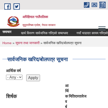
Skip to main content
अपिहिमाल गाउँपालिका
सुदुरपश्चिम प्रदेश, नेपाल सरकार
समाचार
खर्च विवरण सार्वजनिक गरिएको सम्बन्धमा
नयाँ भाडादर कायम गरिएको बार
You are here
Home
»
सूचना तथा जानकारी
» सार्वजनिक खरिद/बोलपत्र सूचना
सार्वजनिक खरिद/बोलपत्र सूचना
आर्थिक वर्ष
आ
र्थि
शिर्षक
क
मिति
दस्तावेज
व
र्ष