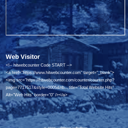
Web Visitor
<!-- hitwebcounter Code START -->
<a href="
https://www.hitwebcounter.com"
target="_blank">
<img src="
https://hitwebcounter.com/counter/counter.php?
page=7717517&style=0005&nb...
title="Total Website Hits"
Alt="Web Hits" border="0" /></a>