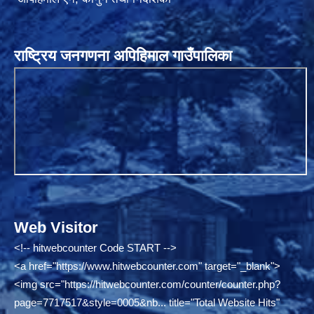
राष्ट्रिय जनगणना अपिहिमाल गाउँपालिका
Web Visitor
<!-- hitwebcounter Code START -->
<a href="
https://www.hitwebcounter.com"
target="_blank">
<img src="
https://hitwebcounter.com/counter/counter.php?
page=7717517&style=0005&nb...
title="Total Website Hits"