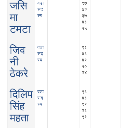
जसि
वडा
९७
सद
४२
मा
स्य
३७
४८
टमटा
२५
जिव
वडा
९८
सद
४८
नी
स्य
४९
२०
ठेकरे
२४
दिलिप
वडा
९८
सद
४८
सिंह
स्य
९९
२८
महता
९९