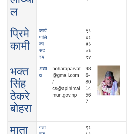
ल
प्रिमे
कार्य
९८
पालि
४८
कामी
का
४३
सद
०३
स्य
९४
भक्त
अध्य
boharaparvat
98
क्ष
@gmail.com
6-
सिंह
/
80
cs@apihimal
14
ठेकरे
mun.gov.np
56
7
बोहरा
माता
वडा
९८
सद
६३