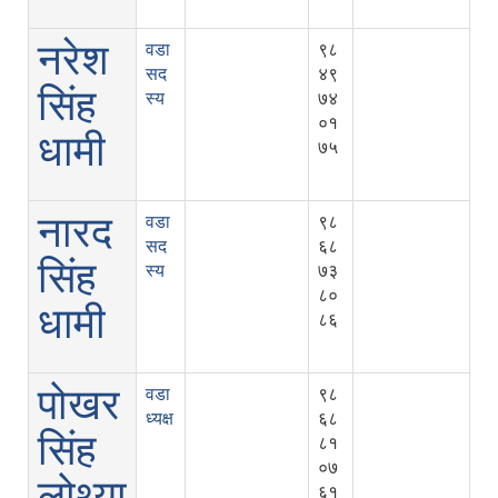
नरेश
वडा
९८
सद
४९
सिंह
स्य
७४
०१
धामी
७५
नारद
वडा
९८
सद
६८
सिंह
स्य
७३
८०
धामी
८६
पोखर
वडा
९८
ध्यक्ष
६८
सिंह
८१
०७
लोथ्या
६१