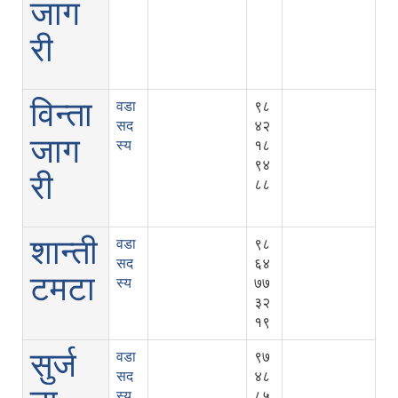
जाग
री
विन्ता
वडा
९८
सद
४२
जाग
स्य
१८
९४
री
८८
शान्ती
वडा
९८
सद
६४
टमटा
स्य
७७
३२
१९
सुर्ज
वडा
९७
सद
४८
स्य
८५