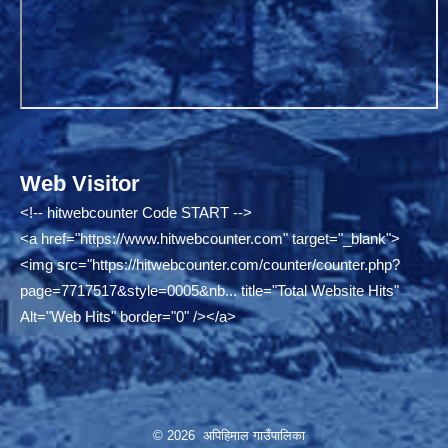
Web Visitor
<!-- hitwebcounter Code START -->
<a href="
https://www.hitwebcounter.com"
target="_blank">
<img src="
https://hitwebcounter.com/counter/counter.php?
page=7717517&style=0005&nb...
title="Total Website Hits"
Alt="Web Hits" border="0" /></a>
© 2026 अपिहिमाल गाउँपालिका