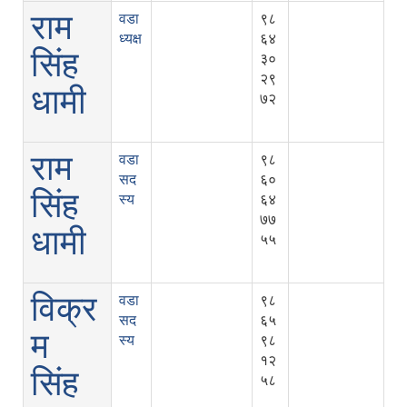
राम
वडा
९८
ध्यक्ष
६४
सिंह
३०
२९
धामी
७२
राम
वडा
९८
सद
६०
सिंह
स्य
६४
७७
धामी
५५
विक्र
वडा
९८
सद
६५
म
स्य
९८
१२
सिंह
५८