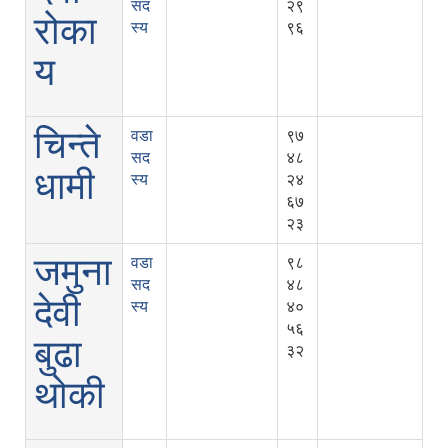
सद
२९
रोका
स्य
९६
य
चिन्ते
वडा
९७
सद
४८
धामी
स्य
२४
६७
२३
जमुना
वडा
९८
सद
४८
देवी
स्य
४०
५६
बुढा
३२
थोकी