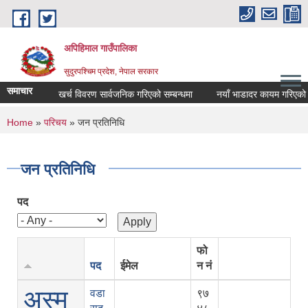
Skip to main content
अपिहिमाल गाउँपालिका
सुदुरपश्चिम प्रदेश, नेपाल सरकार
समाचार
खर्च विवरण सार्वजनिक गरिएको सम्बन्धमा
नयाँ भाडादर कायम गरिएको बारे
You are here
Home
»
परिचय
» जन प्रतिनिधि
जन प्रतिनिधि
पद
फो
पद
ईमेल
न नं
अस्म
वडा
९७