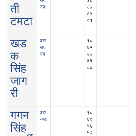
सद
४८
ती
स्य
८७
७५
टमटा
०१
खड
वडा
९८
सद
६५
क
स्य
७७
६१
सिंह
८४
जाग
री
गगन
वडा
९८
ध्यक्ष
६९
सिंह
५६
५७