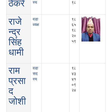
ठेकरे
स्य
९८
राजे
वडा
९८
ध्यक्ष
६५
न्द्र
९८
२०
सिंह
५९
धामी
राम
वडा
९८
सद
४३
प्रसा
स्य
४१
०९
द
२४
जोशी