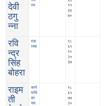
देवी
स्य
११
३४
ठगु
७०
न्ना
रवि
वडा
९८
ध्यक्ष
६५
न्द्र
९०
२५
सिंह
३७
बोहरा
राइम
कार्य
९८
पालि
६५
ती
का
७७
सद
३५