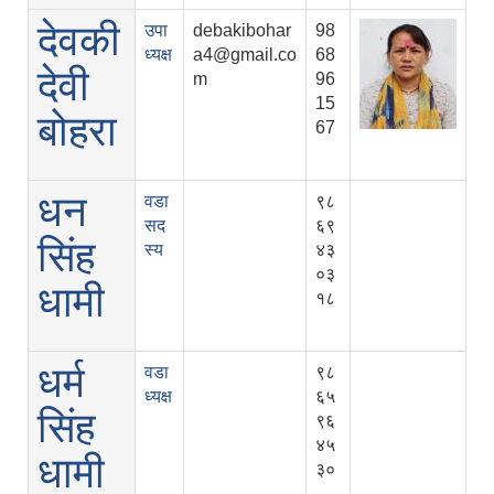
देवकी
उपा
debakibohar
98
ध्यक्ष
a4@gmail.co
68
देवी
m
96
15
बोहरा
67
धन
वडा
९८
सद
६९
सिंह
स्य
४३
०३
धामी
१८
धर्म
वडा
९८
ध्यक्ष
६५
सिंह
९६
४५
धामी
३०