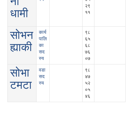
ना
२९
धामी
११
सोभन
कार्य
९८
पालि
६५
ह्याकी
का
६८
सद
७६
स्य
०७
सोभा
वडा
९८
सद
४७
टमटा
स्य
५२
०५
४६