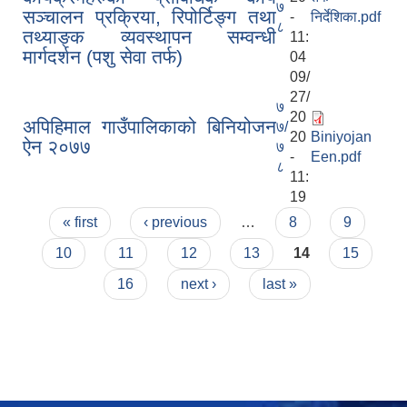
७
सञ्चालन प्रक्रिया, रिपोर्टिङ्ग तथा
-
निर्देशिका.pdf
८
तथ्याङ्क व्यवस्थापन सम्वन्धी
11:
मार्गदर्शन (पशु सेवा तर्फ)
04
09/
27/
७
20
अपिहिमाल गाउँपालिकाको बिनियोजन
७/
20
Biniyojan
ऐन २०७७
७
-
Een.pdf
८
11:
19
Pages
« first
‹ previous
…
8
9
10
11
12
13
14
15
16
next ›
last »