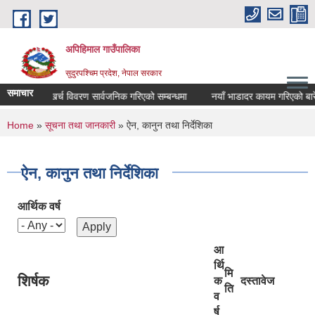
Skip to main content
अपिहिमाल गाउँपालिका
सुदुरपश्चिम प्रदेश, नेपाल सरकार
समाचार
खर्च विवरण सार्वजनिक गरिएको सम्बन्धमा
नयाँ भाडादर कायम गरिएको बारे
You are here
Home
»
सूचना तथा जानकारी
» ऐन, कानुन तथा निर्देशिका
ऐन, कानुन तथा निर्देशिका
आर्थिक वर्ष
आ
र्थि
मि
शिर्षक
क
दस्तावेज
ति
व
र्ष