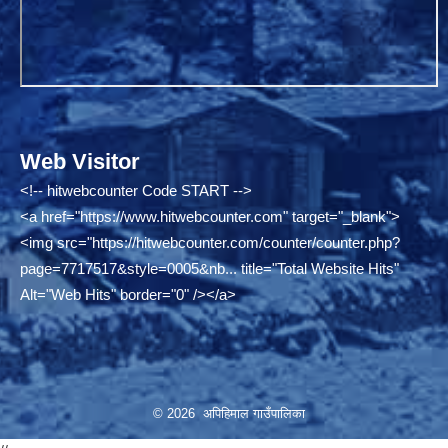
Web Visitor
<!-- hitwebcounter Code START -->
<a href="
https://www.hitwebcounter.com"
target="_blank">
<img src="
https://hitwebcounter.com/counter/counter.php?
page=7717517&style=0005&nb...
title="Total Website Hits"
Alt="Web Hits" border="0" /></a>
© 2026 अपिहिमाल गाउँपालिका